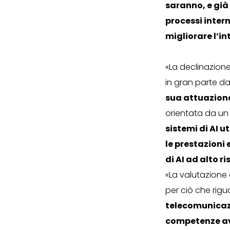
saranno, e già 
processi intern
migliorare l’in
«La declinazion
in gran parte d
sua attuazione
orientata da un 
sistemi di AI u
le prestazioni 
di AI ad alto ri
«La valutazione 
per ciò che rigu
telecomunicazi
competenze av