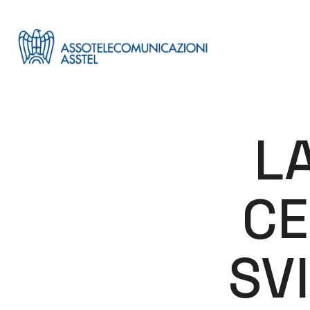
LA
CE
SV