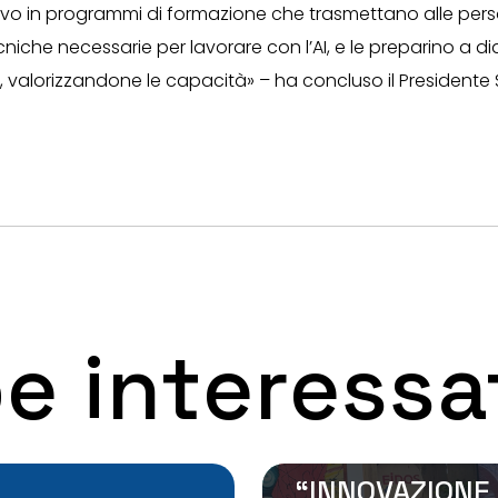
ivo in programmi di formazione che trasmettano alle pers
che necessarie per lavorare con l’AI, e le preparino a di
, valorizzandone le capacità» – ha concluso il Presidente 
10 Luglio 2026
e interessa
TLC, ASSTEL A
“LUCI SUL
LAVORO”:
“INNOVAZIONE