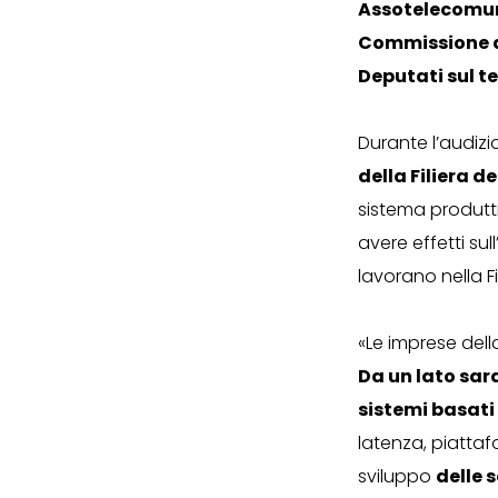
Assotelecomun
Commissione a
Deputati sul te
Durante l’audizio
della Filiera d
sistema produtt
avere effetti su
lavorano nella F
«Le imprese della
Da un lato sara
sistemi basati
latenza, piattaf
sviluppo
delle s