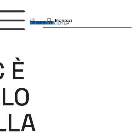
C È
LLO
LLA