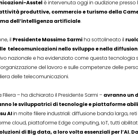
icazioni-Asstel
è intervenuta oggi in audizione presso 
ttività produttive, commercio e turismo della Came
ma dell’intelligenza artificiale
.
ne, il
Presidente Massimo Sarmi
ha sottolineato il
ruol
elle telecomunicazioni nello sviluppo e nella diffusion
ivo nazionale e ha evidenziato come questa tecnologia s
ll’organizzazione del lavoro e sulle competenze delle per
iliera delle telecomunicazioni.
 Filiera – ha dichiarato il Presidente Sarmi –
avranno un d
nno le sviluppatrici di tecnologie e piattaforme abil
 su AI
in molte filiere industriali: diffusione banda larga, re
orme cloud, piattaforme Edge computing, IoT, tutti abilitato
oluzioni di Big data, a loro volta essenziali per l’AI. Da