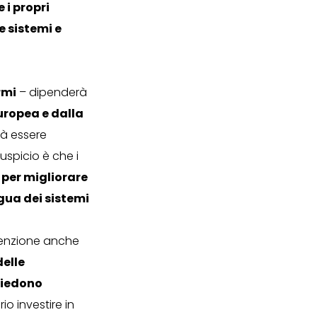
 i propri
e sistemi e
rmi
– dipenderà
uropea e dalla
à essere
uspicio è che i
 per migliorare
egua dei sistemi
ttenzione anche
delle
chiedono
rio investire in