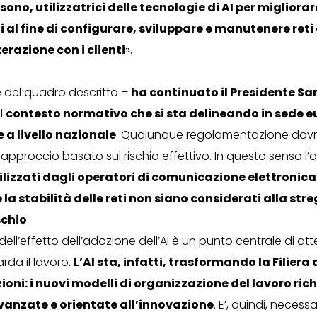
sono, utilizzatrici delle tecnologie di AI per migliorare
i al fine di configurare, sviluppare e manutenere reti 
terazione con i clienti
».
e del quadro descritto –
ha continuato il Presidente Sa
al
contesto normativo che si sta delineando in sede e
 a livello nazionale
. Qualunque regolamentazione dovr
approccio basato sul rischio effettivo. In questo senso l’a
tilizzati dagli operatori di comunicazione elettronica
e la stabilità delle reti non siano considerati alla str
schio
.
dell’effetto dell’adozione dell’AI è un punto centrale di a
arda il lavoro.
L’AI sta, infatti, trasformando la Filiera 
oni: i nuovi modelli di organizzazione del lavoro ri
anzate e orientate all’innovazione
. E’, quindi, necessa