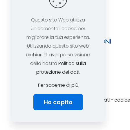
Questo sito Web utilizza
unicamente i cookie per
migliorare la tua esperienza.
Utilizzando questo sito web
dichiari di aver preso visione
della nostra
Politica sulla
protezione dei dati.
Per saperne di più
ASSTEL
Copyright 2025 tutti i diritti risevati - cod
Ho capito