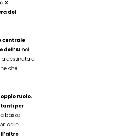
la
X
ra dei
o centrale
e dell’AI
nel
ia destinata a
sone che
oppio ruolo.
itanti per
ti a bassa
ri dello
ll’altro