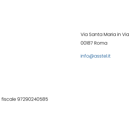
Via Santa Maria in Via
00187 Roma
info@asstel.it
ice fiscale 97290240585