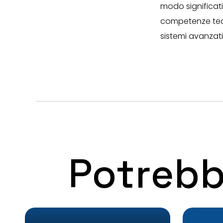
modo significat
competenze tecni
sistemi avanzati
Potrebb