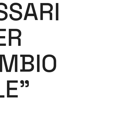
SSARI
ER
AMBIO
LE”