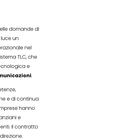
 delle domande di
 luce un
erazionale nel
sistema TLC, che
tecnologica e
omunicazioni
.
etenze,
one e di continua
e imprese hanno
anziani e
ti. Il contratto
direzione.