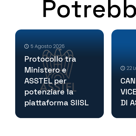
Potrebb
5 Agosto 2026
Protocollo tra
Ministero e
22 L
ASSTEL per
CAN
potenziare la
VIC
piattaforma SIISL
DI 