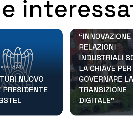
e interessa
TLC, ASSTEL A
“LUCI SUL
LAVORO”:
“INNOVAZIONE
RELAZIONI
INDUSTRIALI 
uglio 2026
LA CHIAVE PER
TURI NUOVO
GOVERNARE L
E PRESIDENTE
TRANSIZIONE
ASSTEL
DIGITALE”