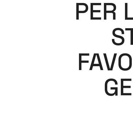
PER 
S
FAVO
GE