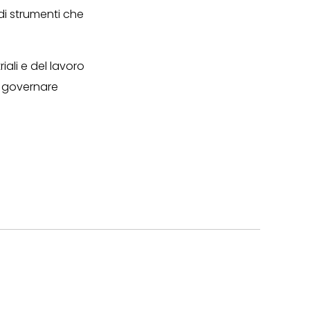
di strumenti che
iali e del lavoro
r governare