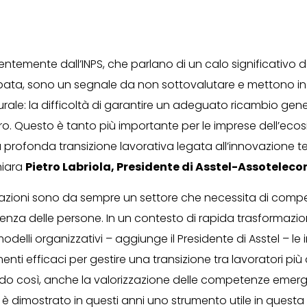
recentemente dall’INPS, che parlano di un calo significativo
pata, sono un segnale da non sottovalutare e mettono in
rale: la difficoltà di garantire un adeguato ricambio gen
o. Questo è tanto più importante per le imprese dell’eco
 profonda transizione lavorativa legata all’innovazione 
hiara
Pietro Labriola, Presidente di Asstel-Assotelec
azioni sono da sempre un settore che necessita di comp
esilienza delle persone. In un contesto di rapida trasformazi
odelli organizzativi – aggiunge il Presidente di Asstel – l
enti efficaci per gestire una transizione tra lavoratori più 
do così, anche la valorizzazione delle competenze emergen
 è dimostrato in questi anni uno strumento utile in questa 