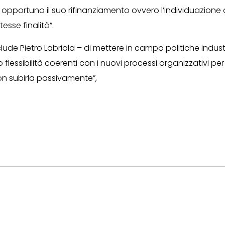
 opportuno il suo rifinanziamento ovvero l’individuazione 
esse finalità”.
ude Pietro Labriola – di mettere in campo politiche industr
flessibilità coerenti con i nuovi processi organizzativi pe
on subirla passivamente”,
10 Luglio 2026