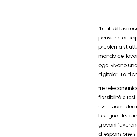
“I dati diffusi 
pensione antici
problema struttu
mondo del lavor
oggi vivono una
digitale”. Lo dic
“Le telecomunic
flessibilità e r
evoluzione dei m
bisogno di strum
giovani favoren
di espansione si