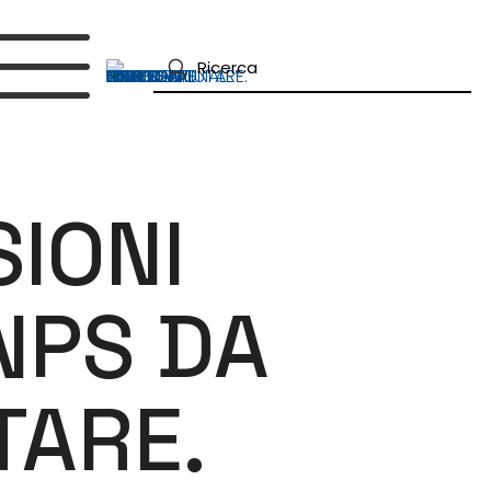
SIONI
INPS DA
TARE.