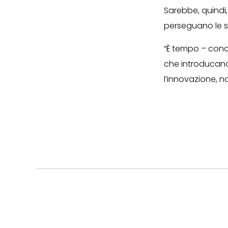
Sarebbe, quindi,
perseguano le st
“È tempo – concl
che introducano 
l’innovazione, n