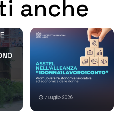
ti anche
 E
SONO
A
7 Luglio 2026