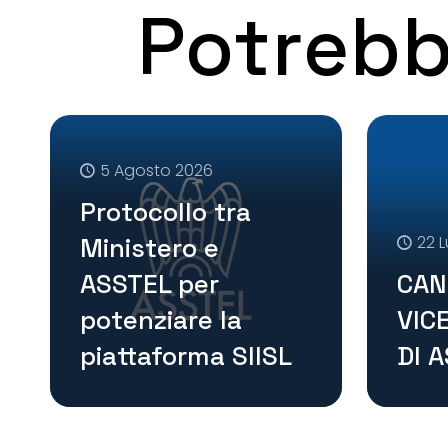
Potrebb
5 Agosto 2026
Protocollo tra
Ministero e
22 L
ASSTEL per
CAN
potenziare la
VIC
piattaforma SIISL
DI 