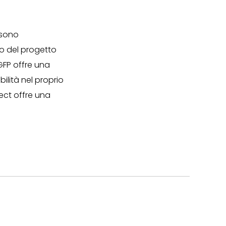
ssono
so del progetto
 GFP offre una
bilità nel proprio
ect offre una