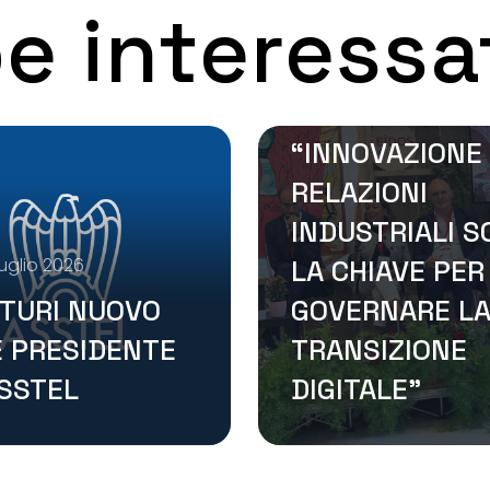
e interessa
TLC, ASSTEL A
“LUCI SUL
LAVORO”:
“INNOVAZIONE
RELAZIONI
INDUSTRIALI 
uglio 2026
LA CHIAVE PER
TURI NUOVO
GOVERNARE L
E PRESIDENTE
TRANSIZIONE
ASSTEL
DIGITALE”