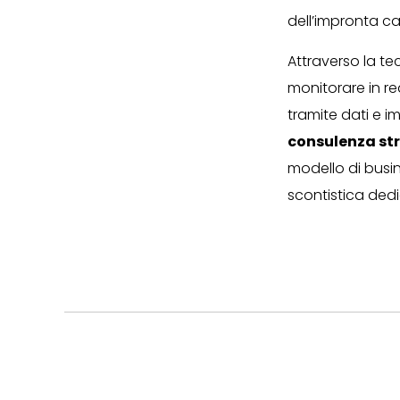
dell’impronta ca
Attraverso la t
monitorare in re
tramite dati e im
consulenza st
modello di busin
scontistica dedic