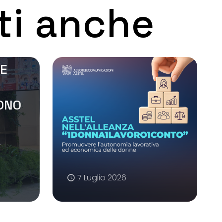
ti anche
 E
SONO
A
7 Luglio 2026