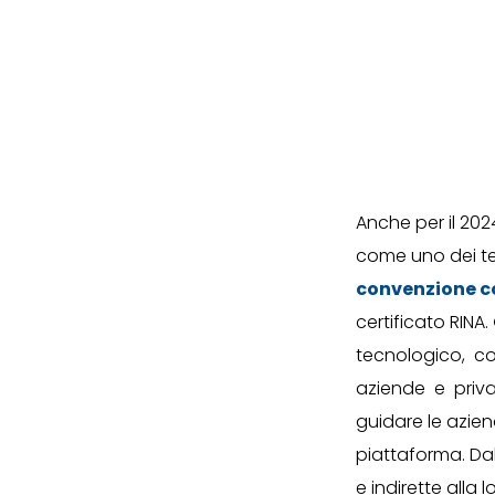
Anche per il 20
come uno dei tem
convenzione co
certificato RINA.
tecnologico, co
aziende e privati
guidare le azie
piattaforma. Da
e indirette alla