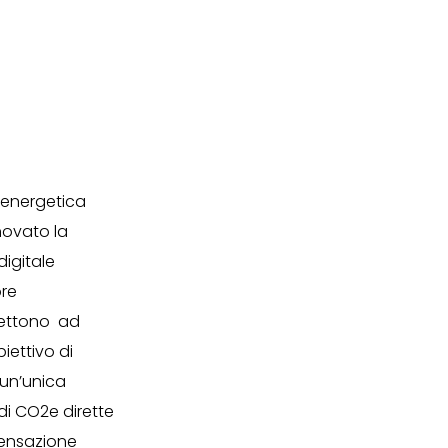
 energetica
novato la
digitale
ore
rmettono ad
iettivo di
 un’unica
di CO2e dirette
mpensazione