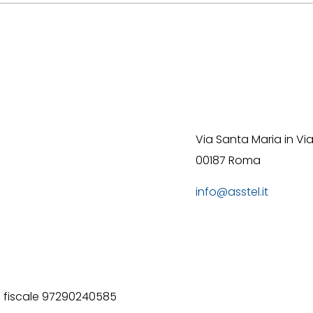
Via Santa Maria in Via
00187 Roma
info@asstel.it
ice fiscale 97290240585