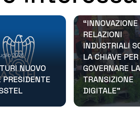
“LUCI SUL
LAVORO”:
“INNOVAZIONE
RELAZIONI
INDUSTRIALI 
uglio 2026
LA CHIAVE PER
TURI NUOVO
GOVERNARE L
E PRESIDENTE
TRANSIZIONE
ASSTEL
DIGITALE”