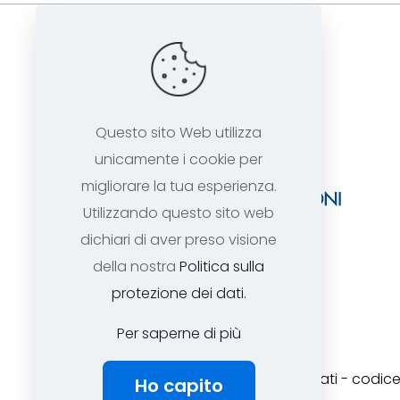
Questo sito Web utilizza
unicamente i cookie per
migliorare la tua esperienza.
Utilizzando questo sito web
dichiari di aver preso visione
della nostra
Politica sulla
protezione dei dati.
Per saperne di più
ASSTEL
Copyright 2025 tutti i diritti risevati - cod
Ho capito