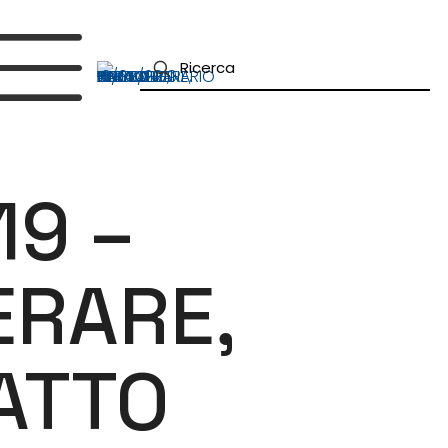
19 –
ERARE,
ATTO