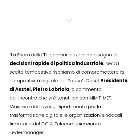
“La Filiera delle Telecomunicazioni ha bisogno di
decisioni rapide di politica industriale
: senza
scelte tempestive rischiamo di compromettere la
competitività digitale del Paese”. Così il
Presidente
di Asstel, Pietro Labriola
, a commento
dell’incontro che si è tenuti ieri con MIMIT, MEF,
Ministero del Lavoro, Dipartimento per la
trasformazione digitale le organizzazioni sindacali
firmatarie del CCNL Telecomunicazioni e
Federmanager.