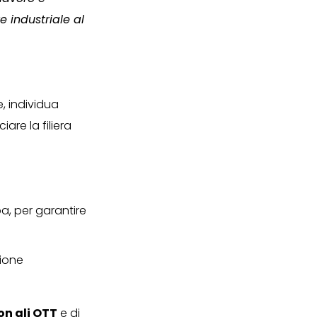
e industriale al
, individua
iare la filiera
opa, per garantire
zione
on gli OTT
e di