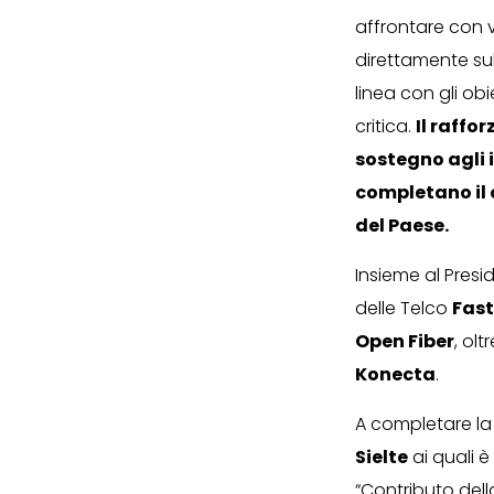
affrontare con vi
direttamente sul
linea con gli obi
critica.
Il raffo
sostegno agli 
completano il 
del Paese.
Insieme al Presi
delle Telco
Fas
Open Fiber
, olt
Konecta
.
A completare la
Sielte
ai quali è
“Contributo della 