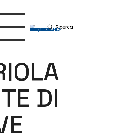
RIOLA
TE DI
VE