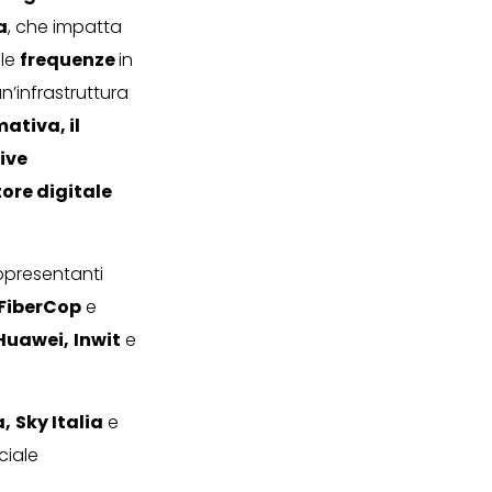
a
, che impatta
lle
frequenze
in
un’infrastruttura
ativa, il
ive
tore digitale
ppresentanti
FiberCop
e
Huawei,
Inwit
e
a,
Sky Italia
e
ciale