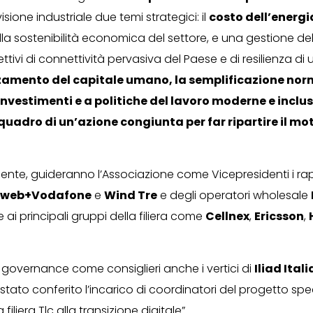
sione industriale due temi strategici: il
costo dell’energi
la sostenibilità economica del settore, e una gestione de
ettivi di connettività pervasiva del Paese e di resilienza di 
rzamento del capitale umano, la semplificazione norm
investimenti e a politiche del lavoro moderne e inclus
quadro di un’azione congiunta per far ripartire il mo
dente, guideranno l’Associazione come Vicepresidenti i ra
tweb+Vodafone
e
Wind Tre
e degli operatori wholesale
re ai principali gruppi della filiera come
Cellnex
,
Ericsson
,
 governance come consiglieri anche i vertici di
Iliad Itali
 stato conferito l’incarico di coordinatori del progetto spe
filiera Tlc alla transizione digitale”.