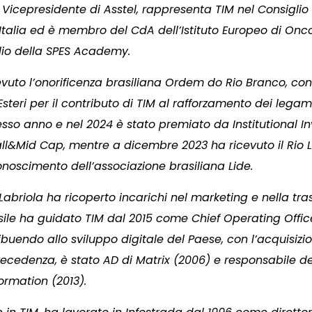
Vicepresidente di Asstel, rappresenta TIM nel Consiglio
 Italia ed è membro del CdA dell’Istituto Europeo di Onc
glio della SPES Academy.
evuto l’onorificenza brasiliana Ordem do Rio Branco, con
Esteri per il contributo di TIM al rafforzamento dei legami
stesso anno e nel 2024 è stato premiato da Institutional 
ll&Mid Cap, mentre a dicembre 2023 ha ricevuto il Rio 
conoscimento dell’associazione brasiliana Lide.
 Labriola ha ricoperto incarichi nel marketing e nella tr
asile ha guidato TIM dal 2015 come Chief Operating Offic
buendo allo sviluppo digitale del Paese, con l’acquisizio
precedenza, è stato AD di Matrix (2006) e responsabile de
ormation (2013).