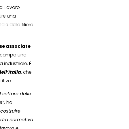
 di Lavoro
tire una
le della filiera
ese associate
n campo una
 industriale. È
ell’Italia
, che
itiva.
l settore delle
e”,
ha
 costruire
adro normativo
lavoro e