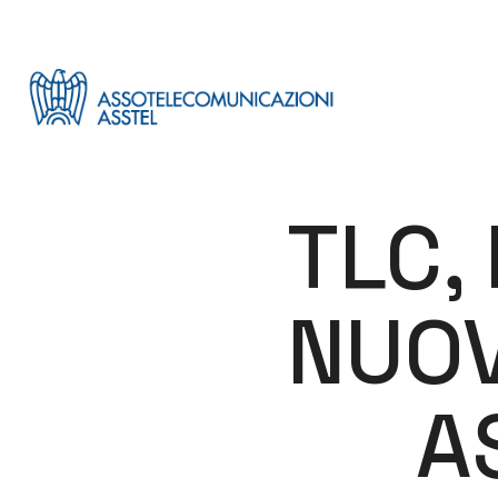
TLC,
NUOV
A