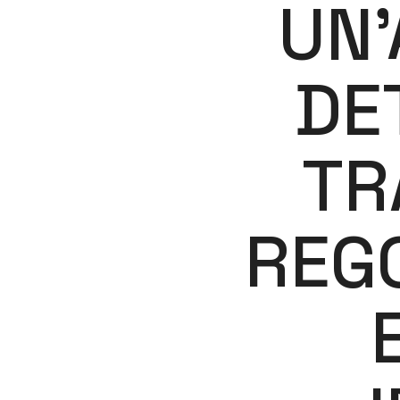
UN’
DE
TR
REG