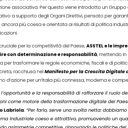
’azione associativa. Per questo viene introdotto un Gruppo
tivo a supporto degli Organi Direttivi, pensato per garan
cora più coesa e orientata ai risultati di politica industria
cazioni.
ruciale per la competitività del Paese,
ASSTEL e le impr
ire con determinazione e responsabilità
, mettendo i
a per trasformare le regole economiche, fiscali e di politica
creta, racchiusa nel
Manifesto per la Crescita Digitale d
ano d’azione per un’Italia più connessa, moderna e compet
l’opportunità e la responsabilità di rafforzare il ruolo de
ni come motore della trasformazione digitale del Paes
ro Labriola
. “Per farlo, serve una svolta netta: dobbiamo
tema industriale coeso e attrattivo, promuovendo un qu
ndo asimmetrie competitive, rinnovando le politiche del 