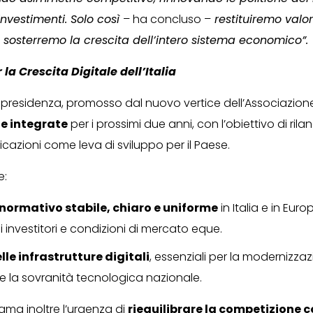
investimenti. Solo così
– ha concluso –
restituiremo valor
e sosterremo la crescita dell’intero sistema economico”.
la Crescita Digitale dell’Italia
 presidenza, promosso dal nuovo vertice dell’Associazione
 e integrate
per i prossimi due anni, con l’obiettivo di rilanc
cazioni come leva di sviluppo per il Paese.
e:
normativo stabile, chiaro e uniforme
in Italia e in Eur
i investitori e condizioni di mercato eque.
lle infrastrutture digitali
, essenziali per la modernizza
 la sovranità tecnologica nazionale.
iama inoltre l’urgenza di
riequilibrare la competizione c