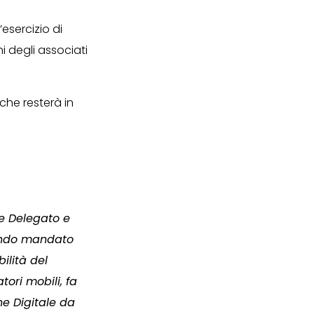
’esercizio di
i degli associati
he resterà in
re Delegato e
condo mandato
ilità del
ori mobili, fa
ne Digitale da