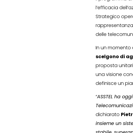
l’efficacia dell
Strategico opera
rappresentanza an
delle telecomuni
In un momento c
scelgono di ag
proposta unitari
una visione con
definisce un pi
“
ASSTEL ha oggi 
Telecomunicazio
dichiarato
Piet
insieme un sis
stabile, supera