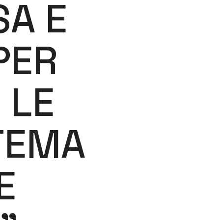
SA E
PER
 LE
TEMA
E