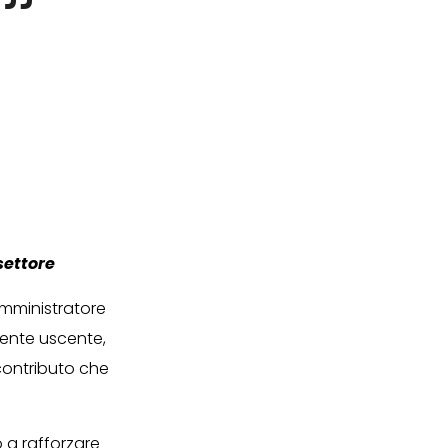
”
settore
Amministratore
dente uscente,
 contributo che
 a rafforzare